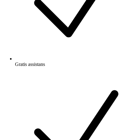
Gratis
assistans