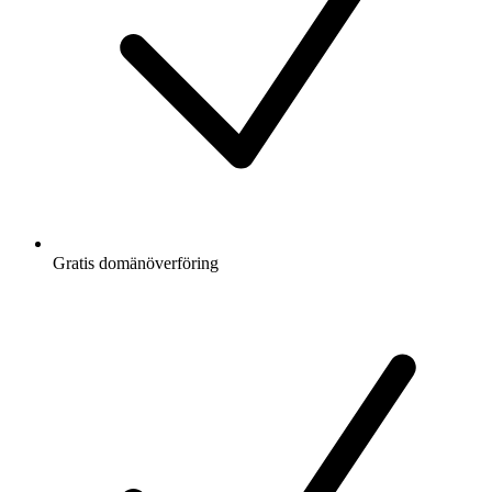
Gratis
domänöverföring