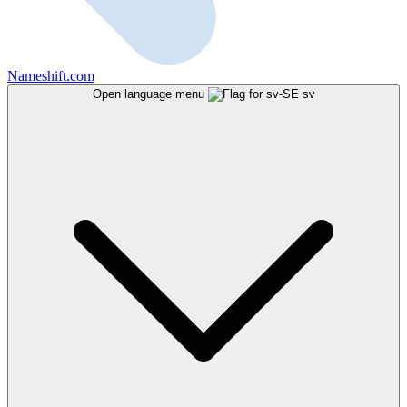
Nameshift.com
Open language menu
sv